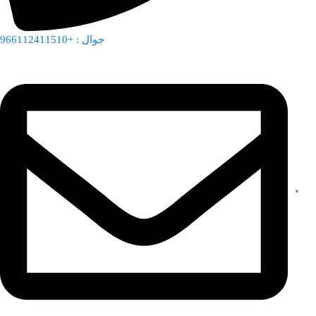
جوال : +966112411510