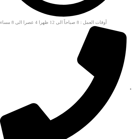
أوقات العمل : 8 صباحاً الى 12 ظهرا 4 عصرا الى 8 مساء